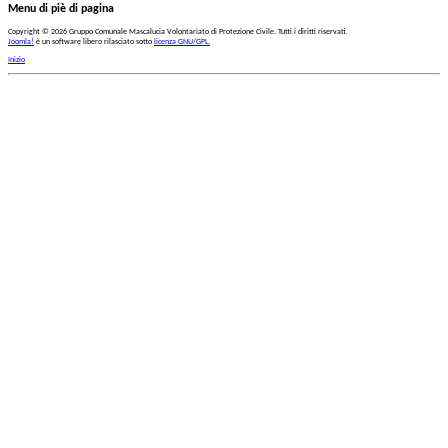
Menu di piè di pagina
Copyright © 2026 Gruppo Comunale Mascalucia Volontariato di Protezione Civile. Tutti i diritti riservati.
Joomla!
è un software libero rilasciato sotto
licenza GNU/GPL.
Inizio