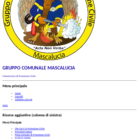
GRUPPO COMUNALE MASCALUCIA
Volontariato di Protezione Civile
Menu principale
Home
Contatti
Collabora con noi
Inizio
Risorse aggiuntive (colonna di sinistra)
Menù Principale
Che Cos'e la Protezione Civile
Previsioni meteo
Piano Comuale di Protezione Civile
Archivio Notizie