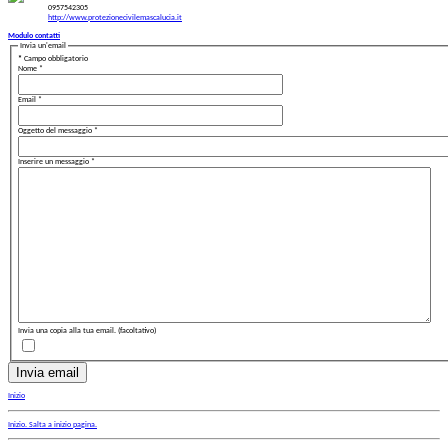
0957542305
http://www.protezionecivilemascalucia.it
Modulo contatti
Invia un'email
*
Campo obbligatorio
Nome
*
Email
*
Oggetto del messaggio
*
Inserire un messaggio
*
Invia una copia alla tua email.
(facoltativo)
Invia email
Inizio
Inizio
. Salta a inizio pagina.