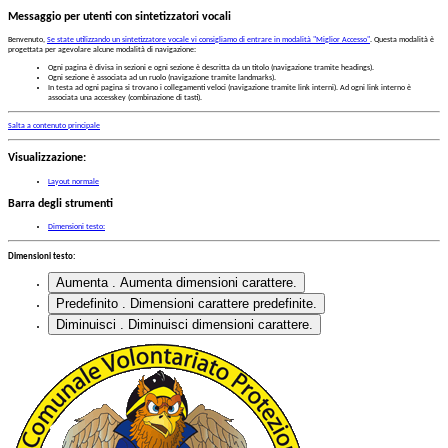
Messaggio per utenti con sintetizzatori vocali
Benvenuto,
Se state utilizzando un sintetizzatore vocale vi consigliamo di entrare in modalità "Miglior Accesso"
. Questa modalità è
progettata per agevolare alcune modalità di navigazione:
Ogni pagina è divisa in sezioni e ogni sezione è descritta da un titolo (navigazione tramite headings).
Ogni sezione è associata ad un ruolo (navigazione tramite landmarks).
In testa ad ogni pagina si trovano i collegamenti veloci (navigazione tramite link interni). Ad ogni link interno è
associata una accesskey (combinazione di tasti).
Salta a contenuto principale
Visualizzazione:
Layout normale
Barra degli strumenti
Dimensioni testo:
Dimensioni testo:
Aumenta
. Aumenta dimensioni carattere.
Predefinito
. Dimensioni carattere predefinite.
Diminuisci
. Diminuisci dimensioni carattere.