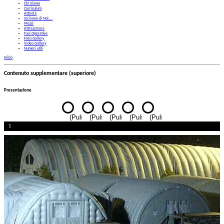
Chi Siamo
Curriculum
Attività
Scrivono di Noi....
Mezzi
Attrezzature
Fasi Operative
Foto Gallery
Video Gallery
Numeri utili
Inizio
Contenuto supplementare (superiore)
Presentazione
1
2
3
4
5
(Pulsante
(Pulsante
(Pulsante
(Pulsante
(Pulsante
presentazione)
presentazione)
presentazione)
presentazione)
presentazione)
1