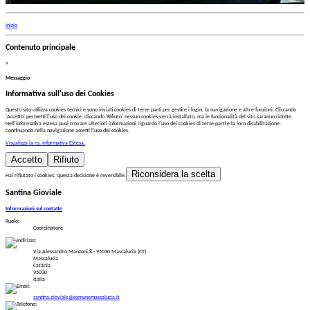
Inizio
Contenuto principale
×
Messaggio
Informativa sull'uso dei Cookies
Questo sito utilizza cookies tecnici e sono inviati cookies di terze parti per gestire i login, la navigazione e altre funzioni. Cliccando
'Accetto' permetti l'uso dei cookie, cliccando 'Rifiuto' nessun cookies verrà installato, ma le funzionalità del sito saranno ridotte.
Nell'informativa estesa puoi trovare ulteriori informazioni riguardo l'uso dei cookies di terze parti e la loro disabilitazione.
Continuando nella navigazione accetti l'uso dei cookies.
Visualizza la ns. Informativa Estesa.
Accetto
Rifiuto
Riconsidera la scelta
Hai rifiutato i cookies. Questa decisione è reversibile.
Santina Gioviale
Informazioni sul contatto
Ruolo:
Coordinatore
Via Alessandro Manzoni,8 - 95030 Mascalucia (CT)
Mascalucia
Catania
95030
Italia
santina.gioviale@comunemascalucia.it